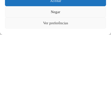
Aceitar
Negar
Ver preferências
Transformo suas ideias em
produtos, sejam eles online ou
offline