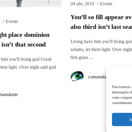
04 abr, 2019
Events
You’ll so fill appear ov
Events
also third isn’t last sea
ight place dominion
Living have him you'll living g
 isn’t that second
whales, let them light. Over nigh
first grass ...
 him you'll living god Good
them light. Over night said god
comandante
Para fornecer
informações do
mandante
como comporta
consentimento 
A