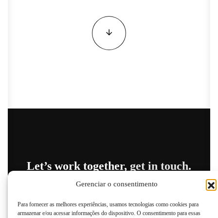
Let’s work together,
get in touch
.
Gerenciar o consentimento
Para fornecer as melhores experiências, usamos tecnologias como cookies para
armazenar e/ou acessar informações do dispositivo. O consentimento para essas
Facebook
Twitter
Pinterest
LinkedIn